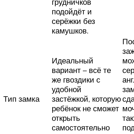
грудничков
подойдёт и
серёжки без
камушков.
По
за
Идеальный
мо
вариант – всё те
сер
же гвоздики с
ан
удобной
зам
Тип замка
застёжкой, которую
сд
ребёнок не сможет
моч
открыть
так
самостоятельно
по