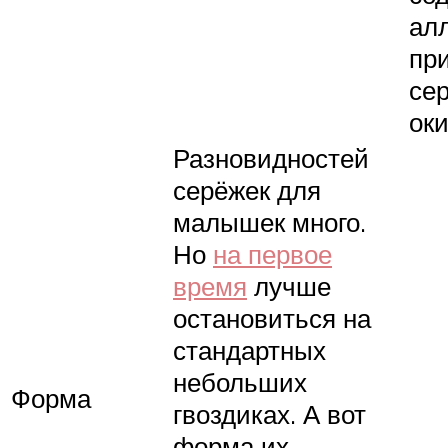
ал
при
се
оки
Разновидностей
серёжек для
малышек много.
Но
на первое
время
лучше
остановиться на
стандартных
небольших
Форма
гвоздиках. А вот
форма их