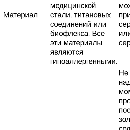
медицинской
мо
Материал
стали, титановых
пр
соединений или
се
биофлекса. Все
ил
эти материалы
сер
являются
гипоаллергенными.
Не
над
мо
пр
по
зо
со