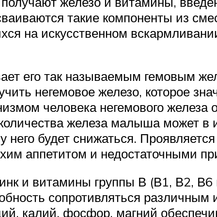
 получают железо и витамины, введе
ваиваются такие компоненты из смеси
хся на искусственном вскармливании
вает его так называемым гемовым же
учить негемовое железо, которое зна
измом человека негемового железа о
количества железа малыша может в ит
у него будет снижаться. Проявляется
охим аппетитом и недостаточными пр
нк и витамины группы В (В1, В2, В6
особность сопротивляться различны
ий, калий, фосфор, магний обеспечи