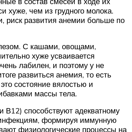
нные в состав смесей в ходе их
 хуже, чем из грудного молока.
, риск развития анемии больше по
лезом. С кашами, овощами,
чительно хуже усваивается
чень лабилен, и поэтому у не
оге развиться анемия, то есть
 это состояние вялостью и
ибавками массы тела.
 и В12) способствуют адекватному
м инфекциям, формируя иммунную
вают физиологические процессы на