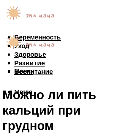
Беременность
Уход
Здоровье
Развитие
Меню
Воспитание
Можно ли пить
Меню
кальций при
грудном