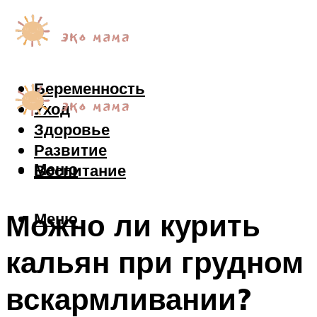
Беременность
Уход
Здоровье
Развитие
Меню
Воспитание
Можно ли курить
Меню
кальян при грудном
вскармливании?