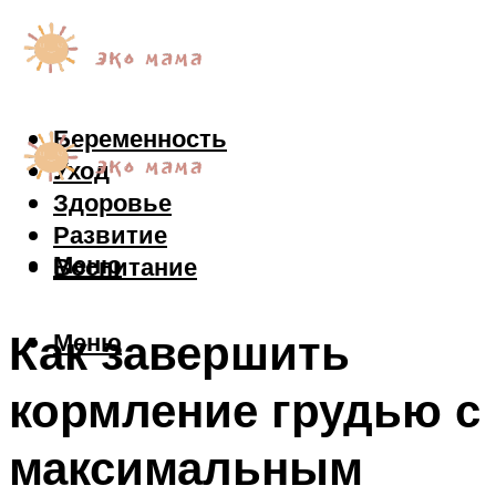
Беременность
Уход
Здоровье
Развитие
Меню
Воспитание
Как завершить
Меню
кормление грудью с
максимальным