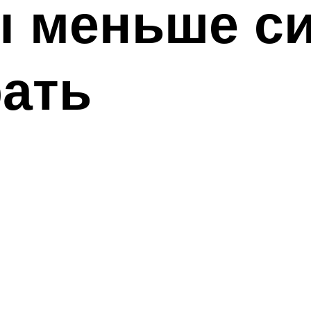
 меньше си
ать