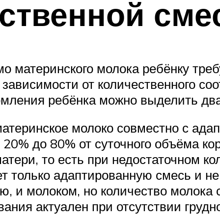
сственной см
мо материнского молока ребёнку тре
зависимости от количественного соо
рмления ребёнка можно выделить два
атеринское молоко совместно с ада
т 20% до 80% от суточного объёма к
матери, то есть при недостаточном ко
т только адаптированную смесь и не 
, и молоком, но количество молока 
вания актуален при отсутствии грудн