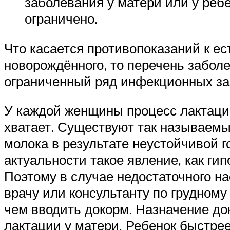
заболевания у матери или у реб
ограничено.
Что касается противопоказаний к ес
новорождённого, то перечень заболе
ограниченный ряд инфекционных за
У каждой женщины процесс лактации
хватает. Существуют так называем
молока в результате неустойчивой 
актуальности такое явление, как ги
Поэтому в случае недостаточного н
врачу или консультанту по грудном
чем вводить докорм. Назначение до
лактации у матери. Ребенок быстре