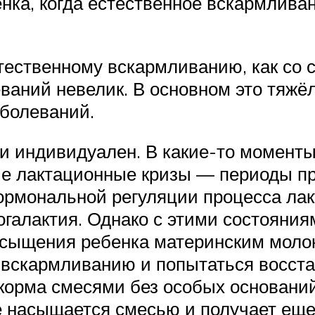
енка, когда естественное вскармлива
тественному вскармливанию, как со с
ваний невелик. В основном это тяжё
болеваний.
 индивидуален. В какие-то моменты 
ые лактационные кризы — периоды п
гормональной регуляции процесса лак
погалактия. Однако с этими состояни
асыщения ребенка материнским молок
у вскармливанию и попытаться восст
корма смесями без особых основани
е насыщается смесью и получает еще