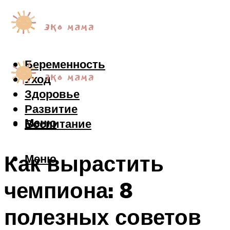
Беременность
Уход
Здоровье
Развитие
Меню
Воспитание
Как вырастить
Меню
чемпиона: 8
полезных советов