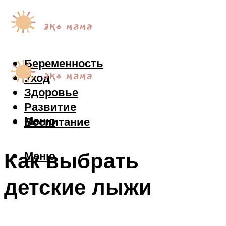
Беременность
Уход
Здоровье
Развитие
Меню
Воспитание
Как выбрать
Меню
детские лыжи