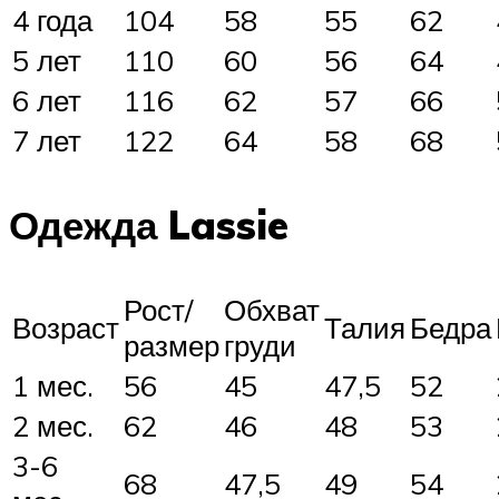
4 года
104
58
55
62
5 лет
110
60
56
64
6 лет
116
62
57
66
7 лет
122
64
58
68
Одежда Lassie
Рост/
Обхват
Возраст
Талия
Бедра
размер
груди
1 мес.
56
45
47,5
52
2 мес.
62
46
48
53
3-6
68
47,5
49
54