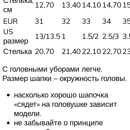
Стелька,
12,70
13,40
14,10
14,70
1
см
EUR
31
32
33
34
3
US
13/13.5
1
1.5/2
2.5/3
3.
размер
Стелька
20,70
21,40
22,10
22,70
2
С головными уборами легче.
Размер шапки – окружность головы.
насколько хорошо шапочка
«сядет» на головушке зависит
модели.
не забывайте о принципе