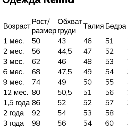
Рост/
Обхват
Возраст
Талия
Бедра
размер
груди
1 мес.
50
43
46
51
2 мес.
56
44,5
47
52
3 мес.
62
46
48
53
6 мес.
68
47,5
49
54
9 мес.
74
49
50
55
12 мес.
80
50,5
51
56
1,5 года
86
52
52
57
2 года
92
54
53
58
3 года
98
56
54
60