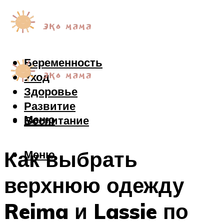
Беременность
Уход
Здоровье
Развитие
Меню
Воспитание
Как выбрать
Меню
верхнюю одежду
Reima и Lassie по