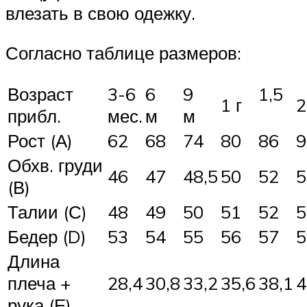
влезать в свою одежку.
Согласно таблице размеров:
Возраст
3-6
6
9
1,5
1 г
прибл.
мес.
м
м
Рост (А)
62
68
74
80
86
9
Обхв. груди
46
47
48,5
50
52
5
(В)
Талии (С)
48
49
50
51
52
5
Бедер (D)
53
54
55
56
57
5
Длина
плеча +
28,4
30,8
33,2
35,6
38,1
4
рука (Е)