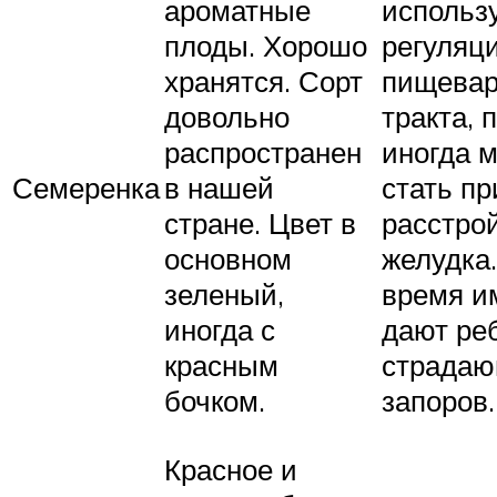
ароматные
использ
плоды. Хорошо
регуляц
хранятся. Сорт
пищевар
довольно
тракта, 
распространен
иногда 
Семеренка
в нашей
стать п
стране. Цвет в
расстро
основном
желудка.
зеленый,
время и
иногда с
дают реб
красным
страдаю
бочком.
запоров.
Красное и