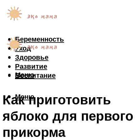
Беременность
Уход
Здоровье
Развитие
Меню
Воспитание
Как приготовить
Меню
яблоко для первого
прикорма