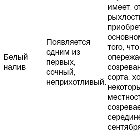
имеет, о
рыхлост
приобре
основно
Появляется
того, что
одним из
Белый
опережа
первых,
налив
созрева
сочный,
сорта, х
неприхотливый.
некотор
местнос
созрева
середин
сентября