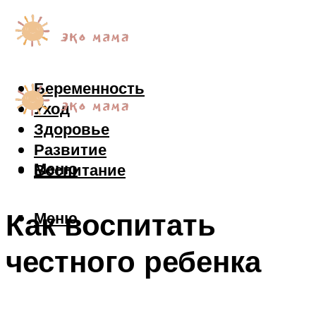
Беременность
Уход
Здоровье
Развитие
Меню
Воспитание
Как воспитать
Меню
честного ребенка