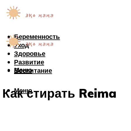
Беременность
Уход
Здоровье
Развитие
Меню
Воспитание
Как стирать Reima
Меню