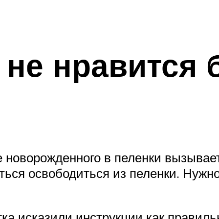
 не нравится 
 новорожденного в пеленки вызывает
ться освободиться из пеленки. Нужно
ка исказили инструкции как правиль