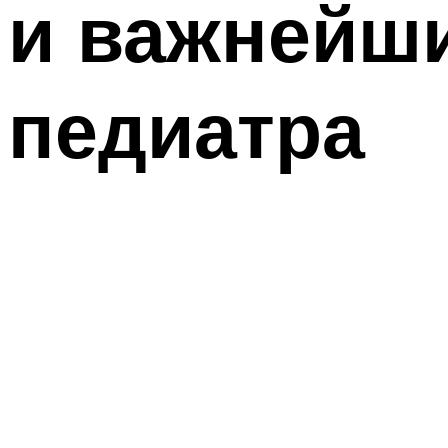
и важнейши
педиатра