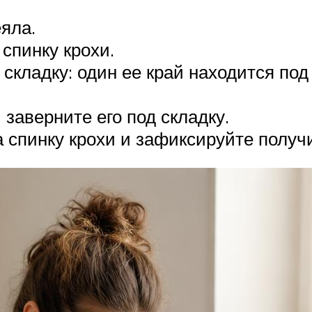
яла.
спинку крохи.
 складку: один ее край находится под
заверните его под складку.
а спинку крохи и зафиксируйте получ