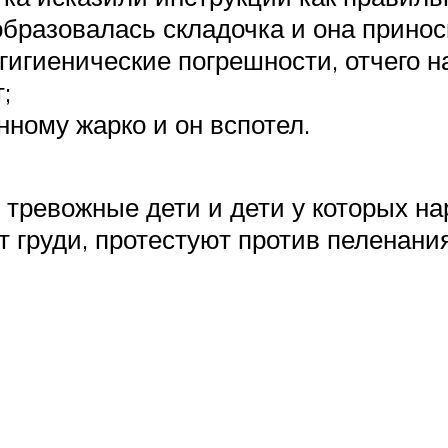
и образовалась складочка и она прин
гигиенические погрешности, отчего н
;
нному жарко и он вспотел.
тревожные дети и дети у которых на
т груди, протестуют против пеленания