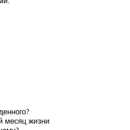
ми.
денного?
й месяц жизни