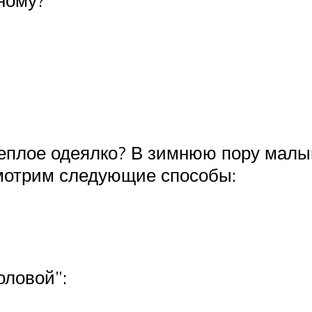
ному?
теплое одеялко? В зимнюю пору мал
смотрим следующие способы:
оловой”: