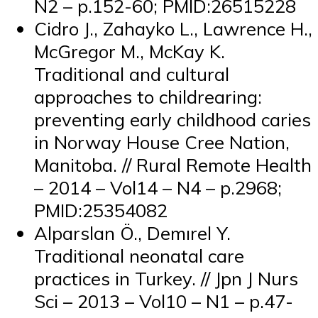
N2 – p.152-60; PMID:26515228
Cidro J., Zahayko L., Lawrence H.,
McGregor M., McKay K.
Traditional and cultural
approaches to childrearing:
preventing early childhood caries
in Norway House Cree Nation,
Manitoba. // Rural Remote Health
– 2014 – Vol14 – N4 – p.2968;
PMID:25354082
Alparslan Ö., Demırel Y.
Traditional neonatal care
practices in Turkey. // Jpn J Nurs
Sci – 2013 – Vol10 – N1 – p.47-