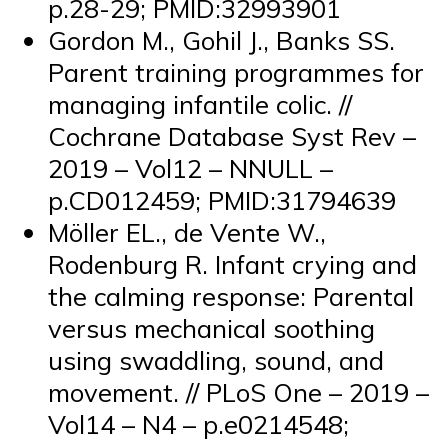
p.28-29; PMID:32993901
Gordon M., Gohil J., Banks SS.
Parent training programmes for
managing infantile colic. //
Cochrane Database Syst Rev –
2019 – Vol12 – NNULL –
p.CD012459; PMID:31794639
Möller EL., de Vente W.,
Rodenburg R. Infant crying and
the calming response: Parental
versus mechanical soothing
using swaddling, sound, and
movement. // PLoS One – 2019 –
Vol14 – N4 – p.e0214548;