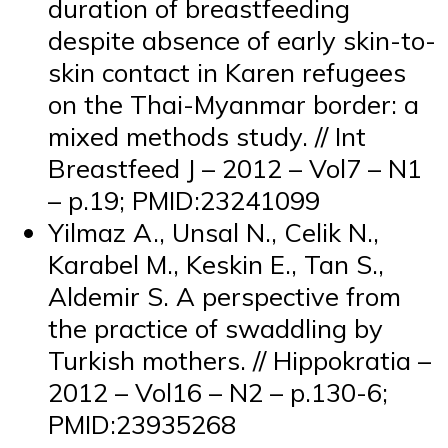
duration of breastfeeding
despite absence of early skin-to-
skin contact in Karen refugees
on the Thai-Myanmar border: a
mixed methods study. // Int
Breastfeed J – 2012 – Vol7 – N1
– p.19; PMID:23241099
Yilmaz A., Unsal N., Celik N.,
Karabel M., Keskin E., Tan S.,
Aldemir S. A perspective from
the practice of swaddling by
Turkish mothers. // Hippokratia –
2012 – Vol16 – N2 – p.130-6;
PMID:23935268