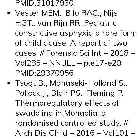
PMID:31017930
Vester MEM., Bilo RAC., Nijs
HGT., van Rijn RR. Pediatric
constrictive asphyxia a rare form
of child abuse: A report of two
cases. // Forensic Sci Int – 2018 –
Vol285 – NNULL – p.e17-e20;
PMID:29370956
Tsogt B., Manaseki-Holland S.,
Pollock J., Blair PS., Fleming P.
Thermoregulatory effects of
swaddling in Mongolia: a
randomised controlled study. //
Arch Dis Child – 2016 – Vol101 –