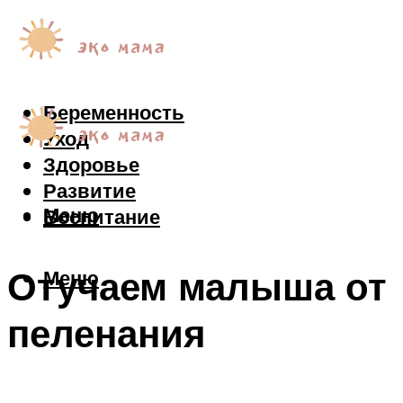
Беременность
Уход
Здоровье
Развитие
Меню
Воспитание
Отучаем малыша от
Меню
пеленания