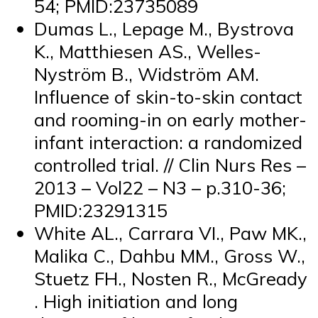
54; PMID:23735089
Dumas L., Lepage M., Bystrova
K., Matthiesen AS., Welles-
Nyström B., Widström AM.
Influence of skin-to-skin contact
and rooming-in on early mother-
infant interaction: a randomized
controlled trial. // Clin Nurs Res –
2013 – Vol22 – N3 – p.310-36;
PMID:23291315
White AL., Carrara VI., Paw MK.,
Malika C., Dahbu MM., Gross W.,
Stuetz FH., Nosten R., McGready
. High initiation and long