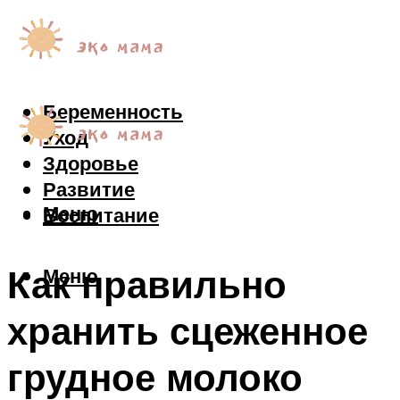
Беременность
Уход
Здоровье
Развитие
Меню
Воспитание
Как правильно
Меню
хранить сцеженное
грудное молоко