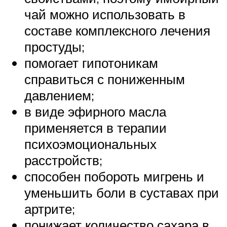
чай можно использовать в
составе комплексного лечения
простуды;
помогает гипотоникам
справиться с пониженным
давлением;
в виде эфирного масла
применяется в терапии
психоэмоциональных
расстройств;
способен побороть мигрень и
уменьшить боли в суставах при
артрите;
понижает количество сахара в