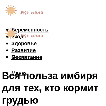
Беременность
Уход
Здоровье
Развитие
Меню
Воспитание
Вся польза имбиря
Меню
для тех, кто кормит
грудью