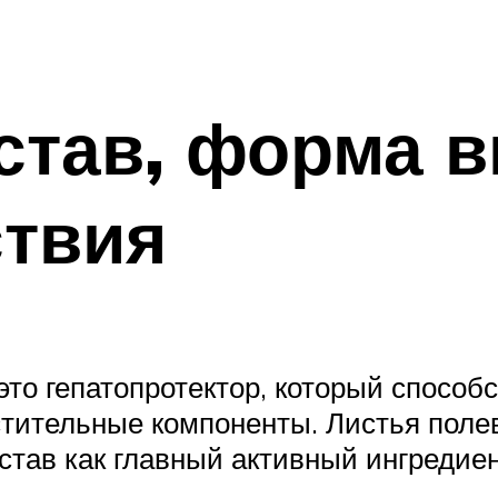
став, форма в
ствия
это гепатопротектор, который способ
астительные компоненты. Листья пол
остав как главный активный ингредие