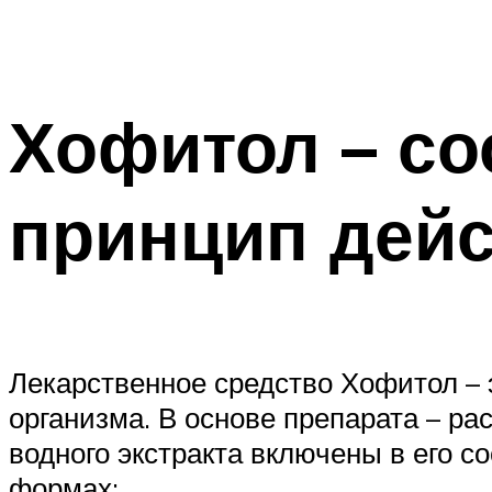
Хофитол – со
принцип дей
Лекарственное средство Хофитол – 
организма. В основе препарата – р
водного экстракта включены в его с
формах: