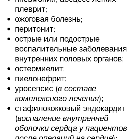
плеврит;
ожоговая болезнь;
перитонит;
острые или подострые
воспалительные заболевания
внутренних половых органов;
остеомиелит;
пиелонефрит;
уросепсис (
в составе
комплексного лечения
);
стафилококковый эндокардит
(
воспаление внутренней
оболочки сердца у пациентов
после операций на сердце
);