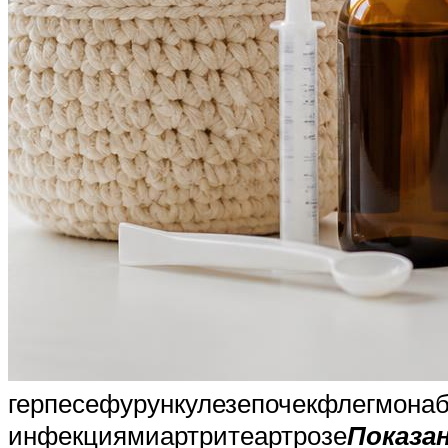
герпесефурункулезепочекфлегмона
инфекциямиартритеартрозе
Показа