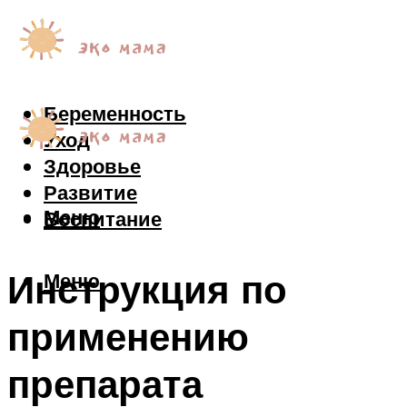
Беременность
Уход
Здоровье
Развитие
Меню
Воспитание
Инструкция по
Меню
применению
препарата