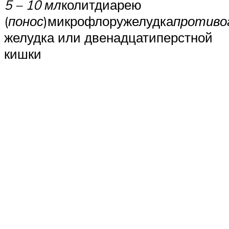
5 – 10 мл
колитдиарею
(
понос
)микрофлоружелудка
противо
желудка или двенадцатиперстной
кишки