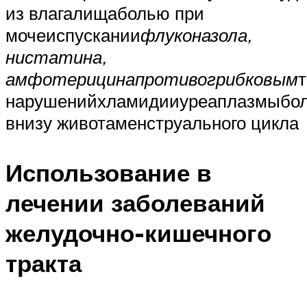
из влагалищаболью при
мочеиспускании
флуконазола,
нистатина,
амфотерицина
противогрибковым
нарушенийхламидииуреаплазмыбо
внизу животаменструального цикла
Использование в
лечении заболеваний
желудочно-кишечного
тракта