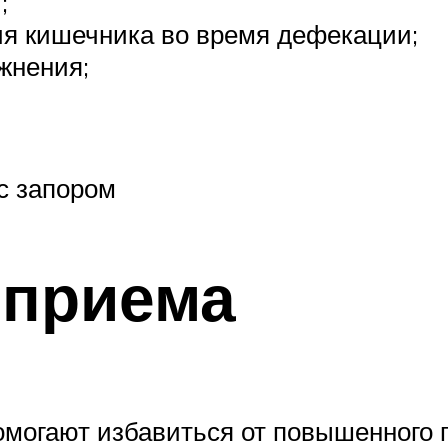
;
я кишечника во время дефекации;
жнения;
с запором
 приема
омогают избавиться от повышенного 