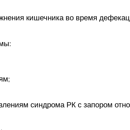
жнения кишечника во время дефекац
мы:
ям;
лениям синдрома РК с запором отно