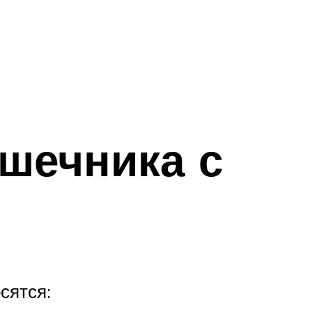
шечника с
сятся: