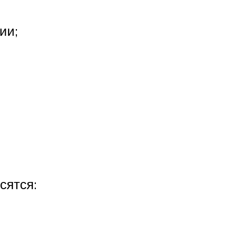
ии;
сятся: