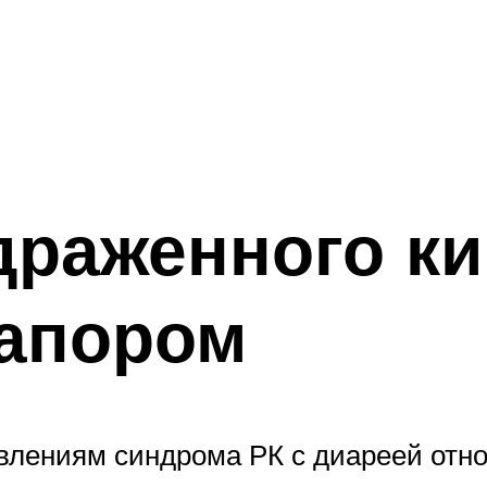
раженного ки
запором
влениям синдрома РК с диареей отно