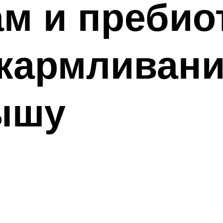
м и пребио
кармливани
ышу