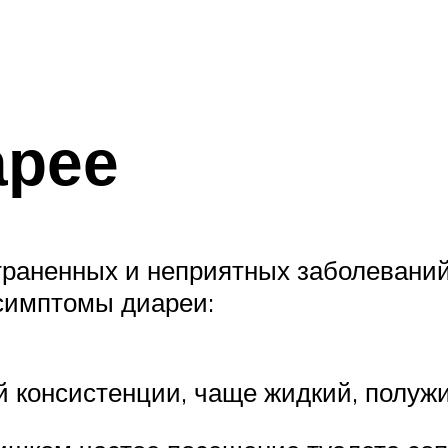
арее
траненных и неприятных заболевани
 симптомы диареи:
й консистенции, чаще жидкий, полу