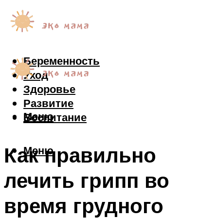
Беременность
Уход
Здоровье
Развитие
Меню
Воспитание
Как правильно
Меню
лечить грипп во
время грудного