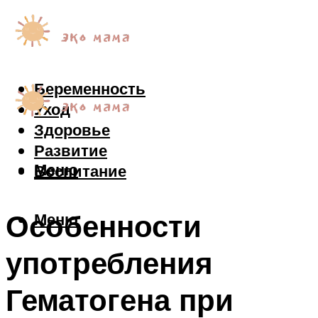
Беременность
Уход
Здоровье
Развитие
Меню
Воспитание
Особенности
Меню
употребления
Гематогена при