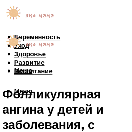
Беременность
Уход
Здоровье
Развитие
Меню
Воспитание
Фолликулярная
Меню
ангина у детей и
заболевания, с