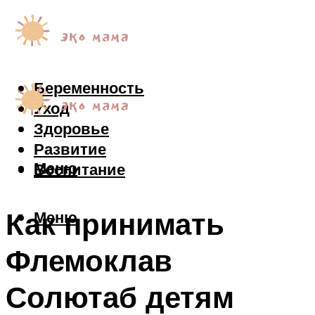
Беременность
Уход
Здоровье
Развитие
Меню
Воспитание
Как принимать
Меню
Флемоклав
Солютаб детям