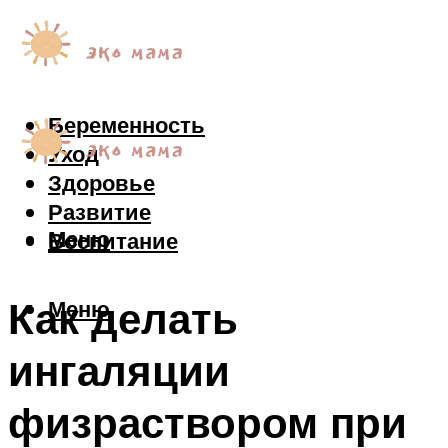
Беременность
Уход
Здоровье
Развитие
Меню
Воспитание
Как делать
Меню
ингаляции
физраствором при