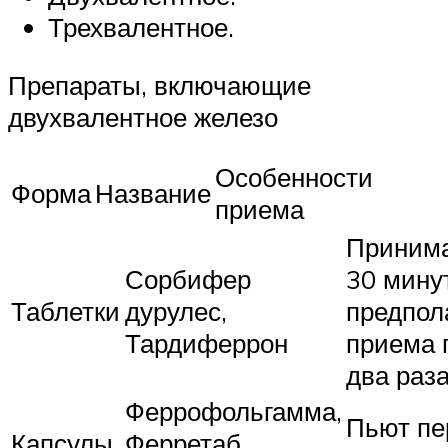
Трехвалентное.
Препараты, включающие
двухвалентное железо
Особенности
Форма
Название
приема
Принима
Сорбифер
30 мину
Таблетки
дурулес,
предпол
Тардиферрон
приема
два раза
Феррофольгамма,
Пьют пе
Капсулы
Ферретаб,