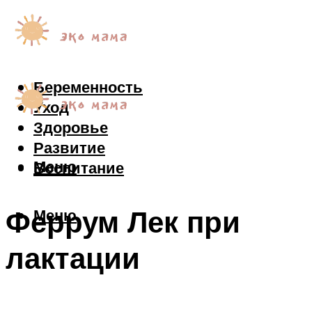
Беременность
Уход
Здоровье
Развитие
Меню
Воспитание
Феррум Лек при
Меню
лактации