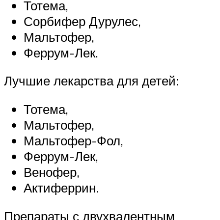
Тотема,
Сорбифер Дурулес,
Мальтофер,
Феррум-Лек.
Лучшие лекарства для детей:
Тотема,
Мальтофер,
Мальтофер-Фол,
Феррум-Лек,
Венофер,
Актиферрин.
Препараты с двухвалентным