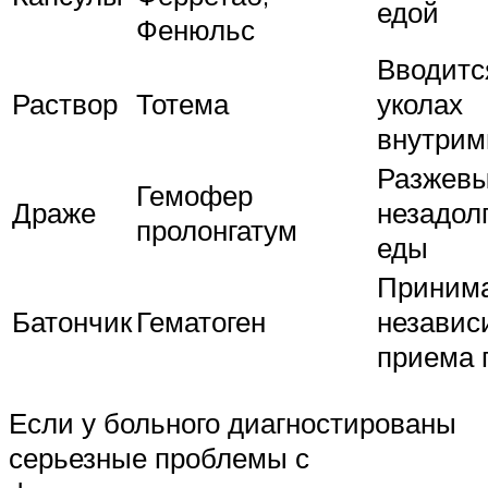
едой
Фенюльс
Вводитс
Раствор
Тотема
уколах
внутри
Разжевы
Гемофер
Драже
незадол
пролонгатум
еды
Приним
Батончик
Гематоген
независ
приема
Если у больного диагностированы
серьезные проблемы с