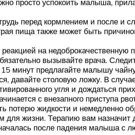
жно просто успокоить малыша, прилас
грудь перед кормлением и после и 
трая пища также может быть причин
 реакцией на недоброкачественную 
обязательно вызывайте врача. Следит
 15 минут предлагайте малышу чайну
ся, давайте столовую ложку. В случ
тивированного угля и дождаться прих
инается с внезапного приступа рвот
ь потерю жидкости и немедленно обра
 для жизни. Терапию вам назначит д
 началась после падения малыша с л