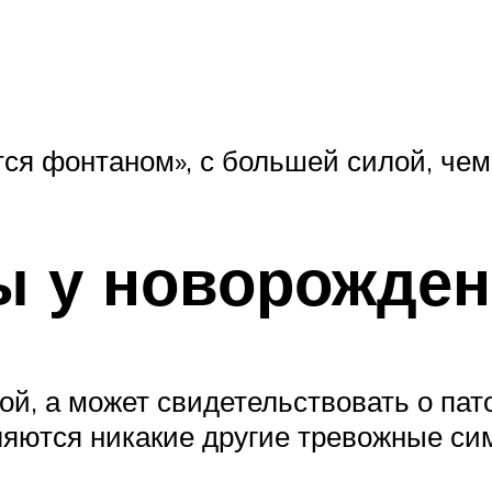
я фонтаном», с большей силой, чем
 у новорожден
й, а может свидетельствовать о пато
вляются никакие другие тревожные си