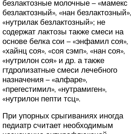
безлактозные молочные – «мамекс
безлактозный», «нан безлактозный»,
«нутрилак безлактозный»; не
содержат лактозы также смеси на
основе белка сои – «энфамил соя»,
«хайнц соя», «соя сэмп», «нан соя»,
«нутрилон соя» и др. а также
гтдролизатные смеси лечебного
назначения – «алфаре»,
«прегестимил», «нутрамиген»,
«нутрилон пепти тсц».
При упорных срыгиваниях иногда
педиатр считает необходимым