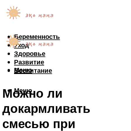
Беременность
Уход
Здоровье
Развитие
Меню
Воспитание
Можно ли
Меню
докармливать
смесью при