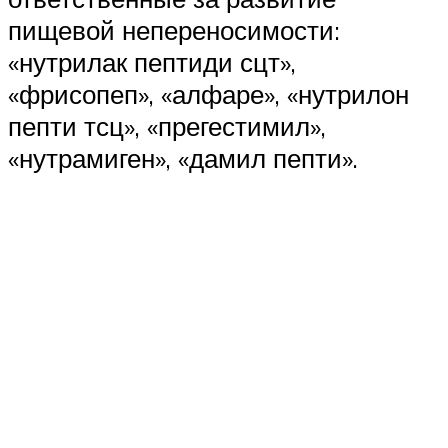
пищевой непереносимости:
«нутрилак пептиди сцт»,
«фрисопеп», «алфаре», «нутрилон
пепти тсц», «прегестимил»,
«нутрамиген», «дамил пепти».