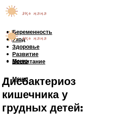
Беременность
Уход
Здоровье
Развитие
Меню
Воспитание
Дисбактериоз
Меню
кишечника у
грудных детей: