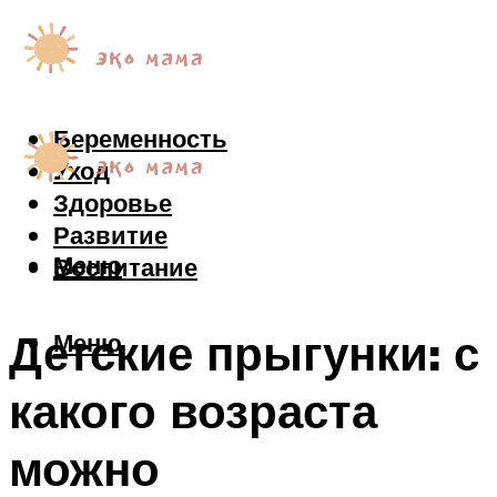
Беременность
Уход
Здоровье
Развитие
Меню
Воспитание
Детские прыгунки: с
Меню
какого возраста
можно