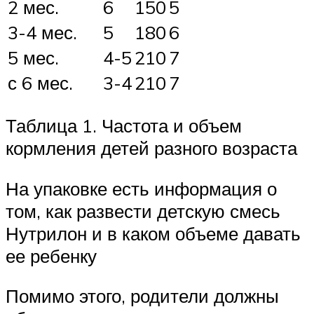
2 мес.
6
150
5
3-4 мес.
5
180
6
5 мес.
4-5
210
7
с 6 мес.
3-4
210
7
Таблица 1. Частота и объем
кормления детей разного возраста
На упаковке есть информация о
том, как развести детскую смесь
Нутрилон и в каком объеме давать
ее ребенку
Помимо этого, родители должны