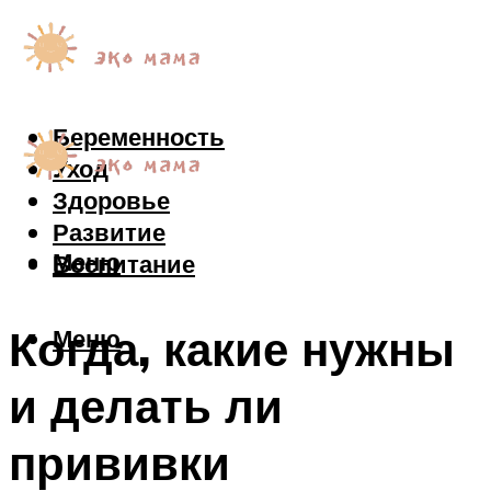
Беременность
Уход
Здоровье
Развитие
Меню
Воспитание
Когда, какие нужны
Меню
и делать ли
прививки