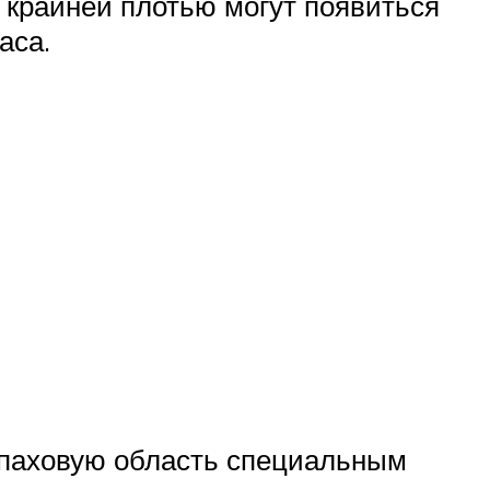
д крайней плотью могут появиться
аса.
и паховую область специальным