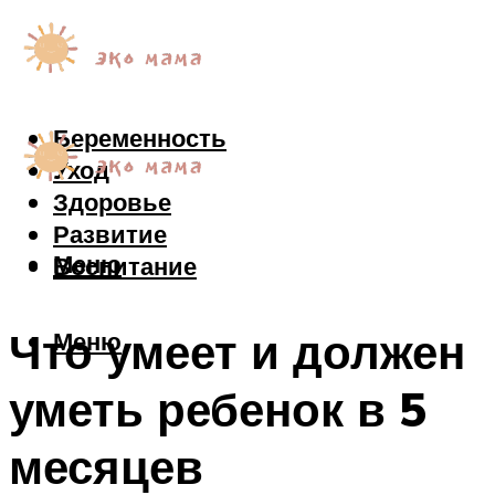
Беременность
Уход
Здоровье
Развитие
Меню
Воспитание
Что умеет и должен
Меню
уметь ребенок в 5
месяцев