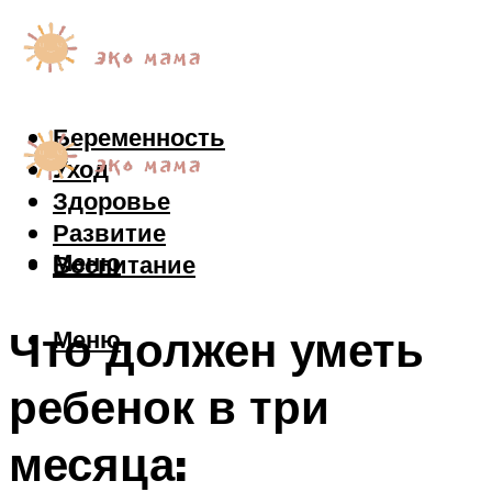
Беременность
Уход
Здоровье
Развитие
Меню
Воспитание
Что должен уметь
Меню
ребенок в три
месяца: