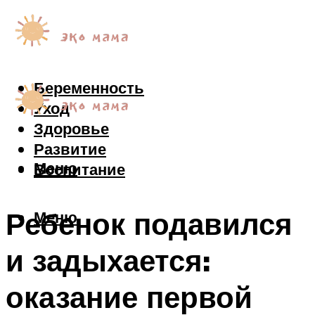
Беременность
Уход
Здоровье
Развитие
Меню
Воспитание
Ребенок подавился
Меню
и задыхается:
оказание первой