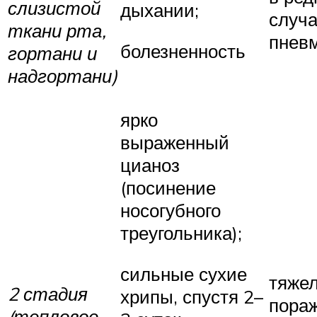
слизистой
дыхании;
случ
ткани рта,
пнев
болезненность
гортани и
надгортани)
ярко
выраженный
цианоз
(посинение
носогубного
треугольника);
сильные сухие
тяже
2 стадия
хрипы, спустя 2–
пора
(тепловое