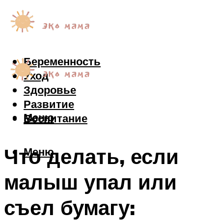
Беременность
Уход
Здоровье
Развитие
Меню
Воспитание
Что делать, если
Меню
малыш упал или
съел бумагу: