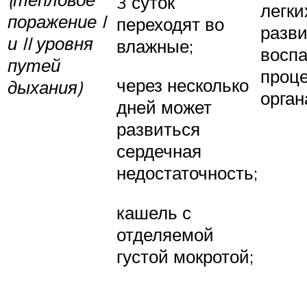
3 суток
легки
поражение I
переходят во
разв
и II уровня
влажные;
восп
путей
проце
через несколько
дыхания)
орган
дней может
развиться
сердечная
недостаточность;
кашель с
отделяемой
густой мокротой;