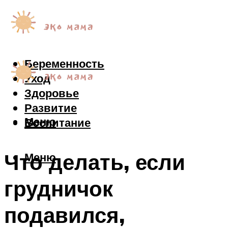
Беременность
Уход
Здоровье
Развитие
Меню
Воспитание
Что делать, если
Меню
грудничок
подавился,