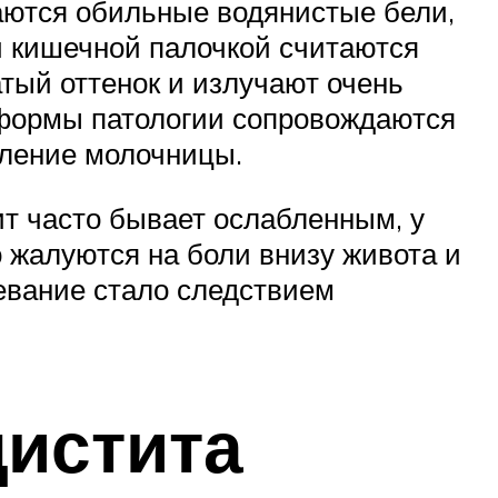
аются обильные водянистые бели,
и кишечной палочкой считаются
атый оттенок и излучают очень
 формы патологии сопровождаются
ление молочницы.
ит часто бывает ослабленным, у
 жалуются на боли внизу живота и
евание стало следствием
цистита