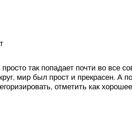
т
просто так попадает почти во все со
г, мир был прост и прекрасен. А пот
атегоризировать, отметить как хороше