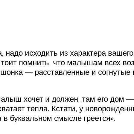
да, надо исходить из характера вашег
Стоит помнить, что малышам всех во
ушонка — расставленные и согнутые в
малыш хочет и должен, там его дом —
хватает тепла. Кстати, у новорожде
 в буквальном смысле греется».