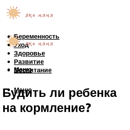
Беременность
Уход
Здоровье
Развитие
Меню
Воспитание
Будить ли ребенка
Меню
на кормление?