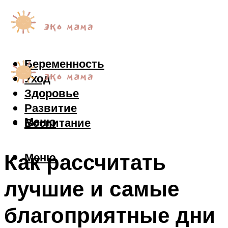
Беременность
Уход
Здоровье
Развитие
Меню
Воспитание
Как рассчитать
Меню
лучшие и самые
благоприятные дни