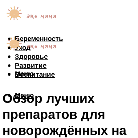
Беременность
Уход
Здоровье
Развитие
Меню
Воспитание
Обзор лучших
Меню
препаратов для
новорождённых на