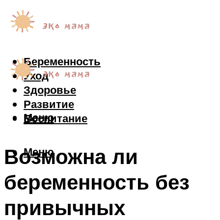
Беременность
Уход
Здоровье
Развитие
Меню
Воспитание
Возможна ли
Меню
беременность без
привычных