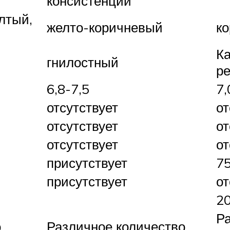
консистенции
лтый,
желто-коричневый
к
Ка
гнилостный
ре
6,8-7,5
7,
отсутствует
от
отсутствует
от
отсутствует
от
присутствует
75
присутствует
от
20
Р
о
Различное количество