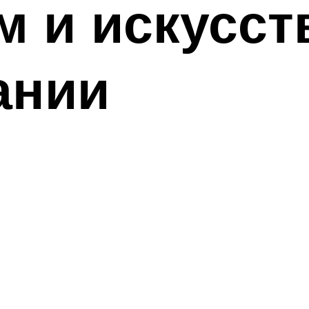
м и искусс
ании