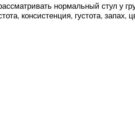
ассматривать нормальный стул у гру
ота, консистенция, густота, запах, ц