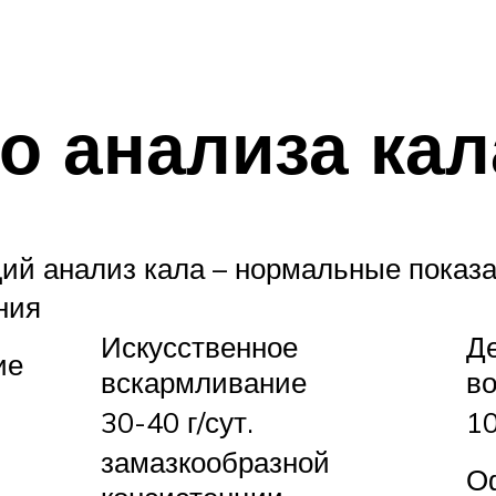
о анализа кал
й анализ кала – нормальные показ
ния
Искусственное
Де
ие
вскармливание
во
30-40 г/сут.
10
замазкообразной
О