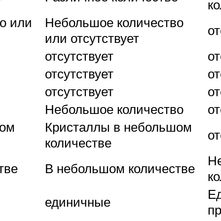
ко
о или
Небольшое количество
от
или отсутствует
отсутствует
от
отсутствует
от
отсутствует
от
Небольшое количество
от
шом
Кристаллы в небольшом
от
количестве
Н
тве
В небольшом количестве
ко
Е
единичные
п