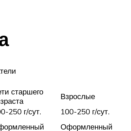
а
атели
ти старшего
Взрослые
зраста
0-250 г/сут.
100-250 г/сут.
формленный
Оформленный