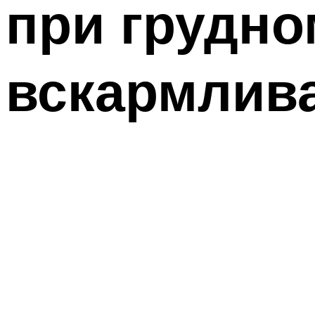
при грудно
вскармлив