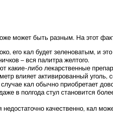
оже может быть разным. На этот фак
о, его кал будет зеленоватым, и это
ничков – вся палитра желтого.
т какие-либо лекарственные препара
аметр влияет активированный уголь, 
 случае кал обычно приобретает дово
аже в полгода стул становится боле
я недостаточно качественно, кал мож