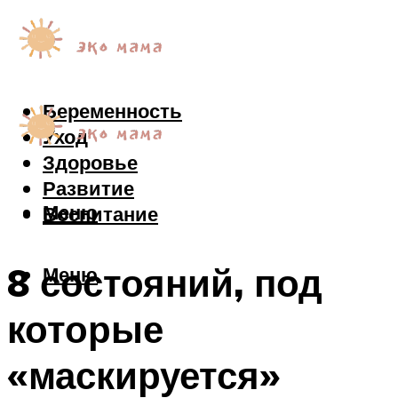
Беременность
Уход
Здоровье
Развитие
Меню
Воспитание
8 состояний, под
Меню
которые
«маскируется»