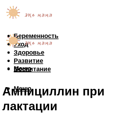
Беременность
Уход
Здоровье
Развитие
Меню
Воспитание
Ампициллин при
Меню
лактации