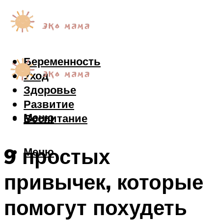
Беременность
Уход
Здоровье
Развитие
Меню
Воспитание
9 простых
Меню
привычек, которые
помогут похудеть