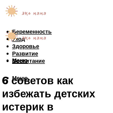
Беременность
Уход
Здоровье
Развитие
Меню
Воспитание
6 советов как
Меню
избежать детских
истерик в