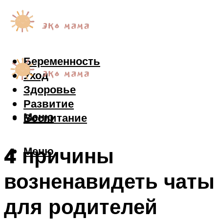
Беременность
Уход
Здоровье
Развитие
Меню
Воспитание
4 причины
Меню
возненавидеть чаты
для родителей