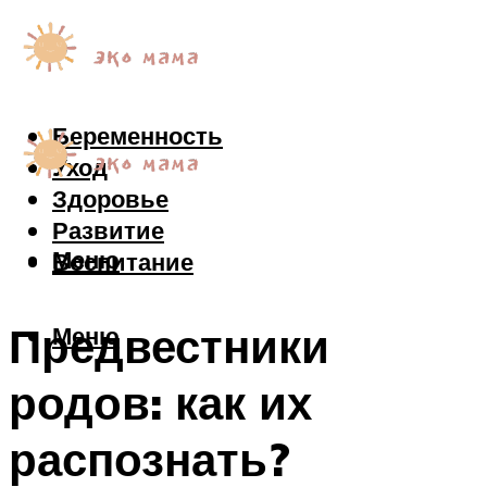
Беременность
Уход
Здоровье
Развитие
Меню
Воспитание
Предвестники
Меню
родов: как их
распознать?